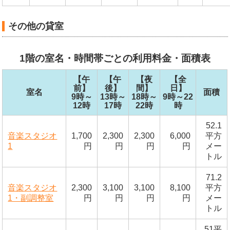
その他の貸室
1階の室名・時間帯ごとの利用料金・面積表
【午
【午
【夜
【全
前】
後】
間】
日】
室名
面積
9時～
13時～
18時～
9時～22
12時
17時
22時
時
52.1
音楽スタジオ
1,700
2,300
2,300
6,000
平方
1
円
円
円
円
メー
トル
71.2
音楽スタジオ
2,300
3,100
3,100
8,100
平方
1・副調整室
円
円
円
円
メー
トル
51平