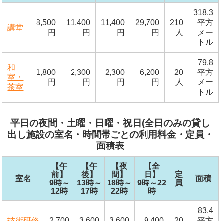
318.3
8,500
11,400
11,400
29,700
210
平方
講堂
円
円
円
円
人
メー
トル
79.8
和
1,800
2,300
2,300
6,200
20
平方
室・
円
円
円
円
人
メー
茶室
トル
平日の夜間・土曜・日曜・祝日(全日のみの貸し
出し施設の室名・時間帯ごとの利用料金・定員・
面積表
【午
【午
【夜
【全
前】
後】
間】
日】
定
室名
面積
9時～
13時～
18時～
9時～22
員
12時
17時
22時
時
83.4
技術研修
2,700
3,600
3,600
9,400
20
平方