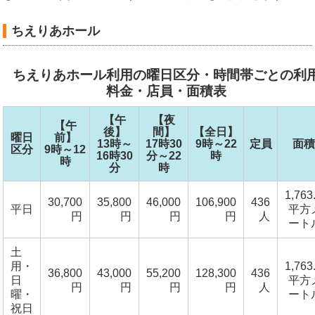
ちえりあホール
ちえりあホール利用の曜日区分・時間帯ごとの利
料金・店員・面積表
【午
【夜
【午
後】
間】
【全日】
曜日
前】
13時～
17時30
9時～22
定員
面積
区分
9時～12
16時30
分～22
時
時
分
時
1,763
30,700
35,800
46,000
106,900
436
平日
平方
円
円
円
円
人
ート
土
用・
1,763
36,800
43,000
55,200
128,300
436
日
平方
円
円
円
円
人
曜・
ート
祝日