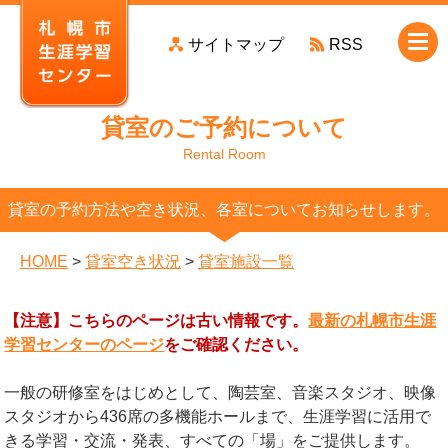
本
サイトマップ
RSS
文
へ
移
貸室のご予約について
動
Rental Room
貸室の予約方法や空き状況、各室についてお知らせします。
HOME
>
貸室空き状況
>
貸室施設一覧
【注意】こちらのページは古い情報です。
最新の札幌市生涯
学習センターのページ
をご確認ください。
一般の研修室をはじめとして、陶芸室、音楽スタジオ、映像
スタジオから436席の多機能ホールまで、生涯学習に活用で
きる学習・交流・発表、すべての「場」をご提供します。