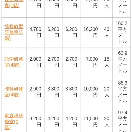
室(1階)
円
円
円
円
人
メー
トル
160.2
情報教育
4,700
6,200
6,200
16,200
40
平方
研修室(3
円
円
円
円
人
メー
階)
トル
62.9
語学研修
2,000
2,700
2,700
7,000
15
平方
室(4階)
円
円
円
円
人
メー
トル
88.3
理科研修
2,900
3,800
3,800
10,000
20
平方
室(4階)
円
円
円
円
人
メー
トル
97.4
家庭科研
3,200
4,200
4,200
11,000
20
平方
修室(4
円
円
円
円
人
メー
階)
トル