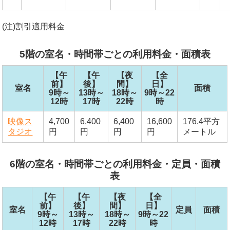
(注)割引適用料金
5階の室名・時間帯ごとの利用料金・面積表
【午
【午
【夜
【全
前】
後】
間】
日】
室名
面積
9時～
13時～
18時～
9時～22
12時
17時
22時
時
映像ス
4,700
6,400
6,400
16,600
176.4平方
タジオ
円
円
円
円
メートル
6階の室名・時間帯ごとの利用料金・定員・面積
表
【午
【午
【夜
【全
前】
後】
間】
日】
室名
定員
面積
9時～
13時～
18時～
9時～22
12時
17時
22時
時