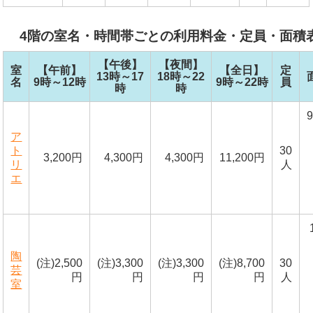
4階の室名・時間帯ごとの利用料金・定員・面積
【午後】
【夜間】
室
【午前】
【全日】
定
13時～17
18時～22
名
9時～12時
9時～22時
員
時
時
9
ア
ト
30
3,200円
4,300円
4,300円
11,200円
リ
人
エ
陶
(注)2,500
(注)3,300
(注)3,300
(注)8,700
30
芸
円
円
円
円
人
室