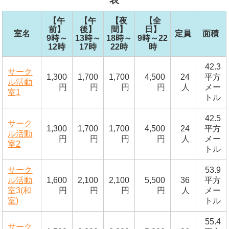
【午
【午
【夜
【全
前】
後】
間】
日】
室名
定員
面積
9時～
13時～
18時～
9時～22
12時
17時
22時
時
42.3
サーク
1,300
1,700
1,700
4,500
24
平方
ル活動
円
円
円
円
人
メー
室1
トル
42.5
サーク
1,300
1,700
1,700
4,500
24
平方
ル活動
円
円
円
円
人
メー
室2
トル
サーク
53.9
ル活動
1,600
2,100
2,100
5,500
36
平方
室3(和
円
円
円
円
人
メー
室)
トル
55.4
サーク