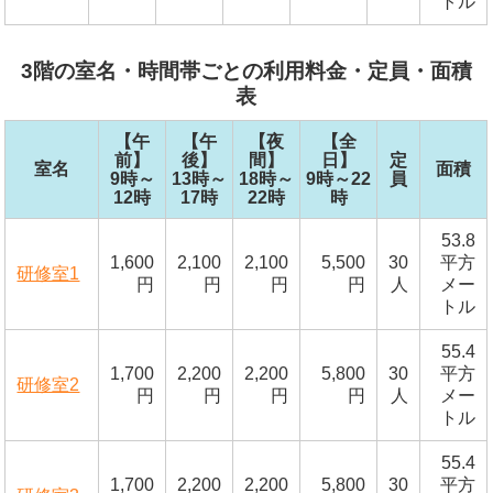
トル
3階の室名・時間帯ごとの利用料金・定員・面積
表
【午
【午
【夜
【全
前】
後】
間】
日】
定
室名
面積
9時～
13時～
18時～
9時～22
員
12時
17時
22時
時
53.8
1,600
2,100
2,100
5,500
30
平方
研修室1
円
円
円
円
人
メー
トル
55.4
1,700
2,200
2,200
5,800
30
平方
研修室2
円
円
円
円
人
メー
トル
55.4
1,700
2,200
2,200
5,800
30
平方