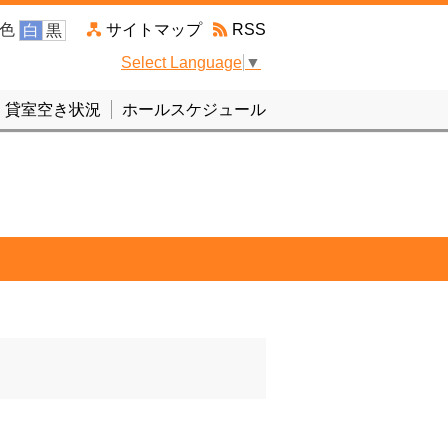
色
サイトマップ
RSS
白
黒
Select Language
▼
貸室空き状況
ホールスケジュール