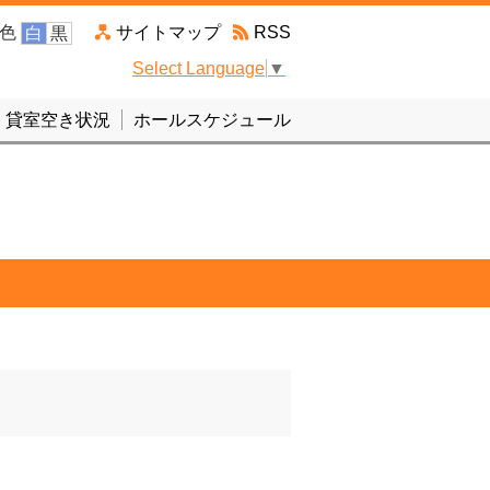
色
サイトマップ
RSS
白
黒
Select Language
▼
貸室空き状況
ホールスケジュール