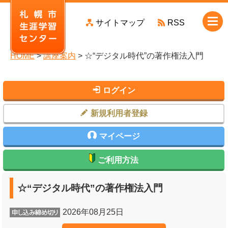
本
サイトマップ
RSS
文
へ
移
HOME
>
講座案内
> ☆“デジタル時代”の著作権法入門
動
ログイン
新規利用者登録
マイページ
ご利用方法
☆“デジタル時代”の著作権法入門
2026年08月25日