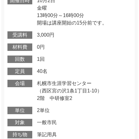
開催日時
10月2日
金曜
13時00分～16時00分
開場は講座開始の15分前です。
受講料
3,000円
材料費
0円
回数
1回
定員
40名
会場
札幌市生涯学習センター
（西区宮の沢1条1丁目1-10）
2階 中研修室2
単位
2単位
対象
一般市民
持ち物
筆記用具