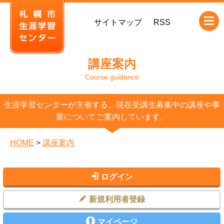
本
サイトマップ
RSS
文
へ
移
講座案内
動
Course guidance
生涯学習センターが主催する、現在受講生募集中の講座や事
業についてご案内しています。
HOME
>
講座案内
ログイン
新規利用者登録
マイページ