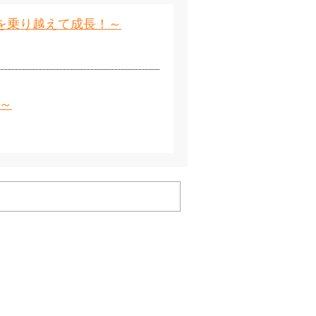
を乗り越えて成長！～
o～