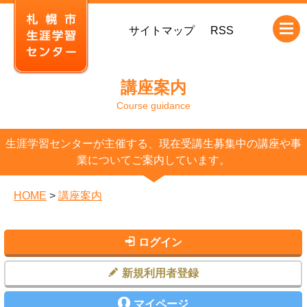
本
サイトマップ
RSS
文
へ
移
講座案内
動
Course guidance
生涯学習センターが主催する、現在受講生募集中の講座や事
業についてご案内しています。
HOME
>
講座案内
ログイン
新規利用者登録
マイページ