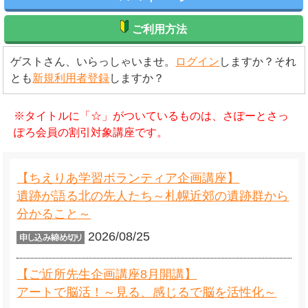
ご利用方法
ゲストさん、いらっしゃいませ。
ログイン
しますか？それ
とも
新規利用者登録
しますか？
※タイトルに「☆」がついているものは、さぽーとさっ
ぽろ会員の割引対象講座です。
【ちえりあ学習ボランティア企画講座】
遺跡が語る北の先人たち～札幌近郊の遺跡群から
分かること～
2026/08/25
【ご近所先生企画講座8月開講】
アートで脳活！～見る、感じるで脳を活性化～