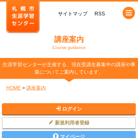
本
サイトマップ
RSS
文
へ
移
講座案内
動
Course guidance
生涯学習センターが主催する、現在受講生募集中の講座や事
業についてご案内しています。
HOME
>
講座案内
ログイン
新規利用者登録
マイページ